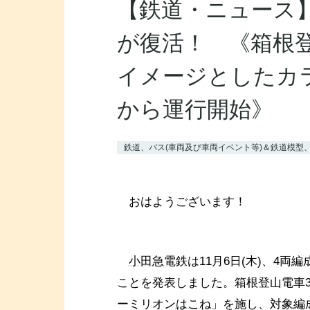
【鉄道・ニュース】小
が復活！ 《箱根登
イメージとしたカラ
から運行開始》
鉄道、バス(車両及び車両イベント等)＆鉄道模型
おはようございます！
小田急電鉄
は11月6日(木)、4両
ことを発表しました。箱根登山電車30
ーミリオン
はこね
」を施し、対象編成は1