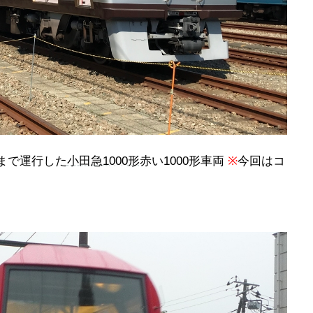
)年まで運行した
小田急1000形
赤い1000形車両
※
今回はコ