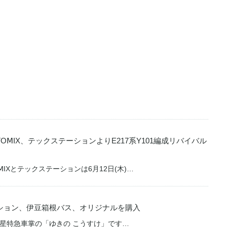
ОⅯIX、テックステーションよりE217系Y101編成リバイバル
IXとテックステーションは6月12日(木)…
ション、伊豆箱根バス、オリジナルを購入
星特急車掌の「ゆきの こうすけ」です…