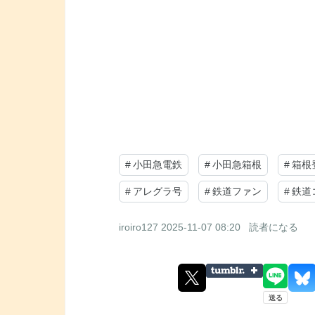
#
小田急電鉄
#
小田急箱根
#
箱根
#
アレグラ号
#
鉄道ファン
#
鉄道
iroiro127
2025-11-07 08:20
読者になる