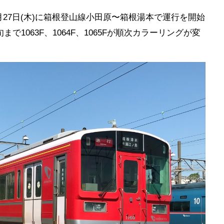
月27日(木)に箱根登山線小田原〜箱根湯本で運行を開始
旬まで1063F、1064F、1065Fが順次カラーリングが変
。